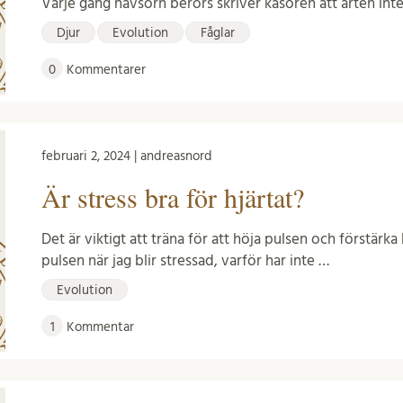
Varje gång havsörn berörs skriver kåsören att arten inte
Djur
Evolution
Fåglar
0
Kommentarer
februari 2, 2024 | andreasnord
Är stress bra för hjärtat?
Det är viktigt att träna för att höja pulsen och förstär
pulsen när jag blir stressad, varför har inte …
Evolution
1
Kommentar