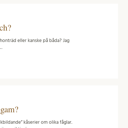
och?
 honträd eller kanske på båda? Jag
 …
s gam?
bildande” kåserier om olika fåglar.