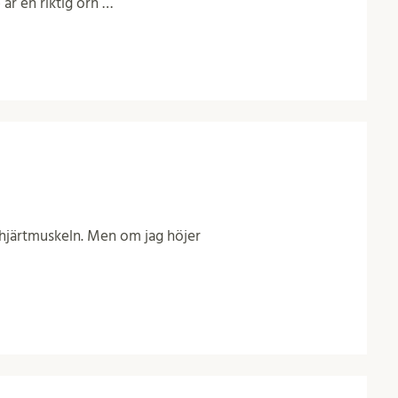
 är en riktig örn …
ka hjärtmuskeln. Men om jag höjer