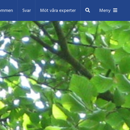
Sök
ommen
Svar
Möt våra experter
Meny