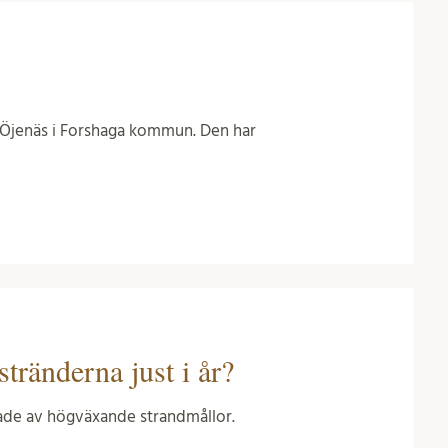
i Öjenäs i Forshaga kommun. Den har
tränderna just i år?
lade av högväxande strandmållor.