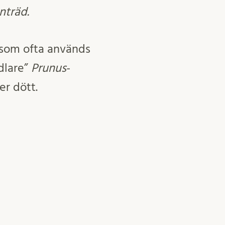
nträd.
t som ofta används
dlare”
Prunus
-
er dött.