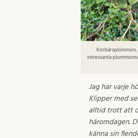
Körbärsplommon
intressanta plommonso
Jag har varje h
Klipper med sek
alltid trott att
häromdagen. Det
känna sin fiend