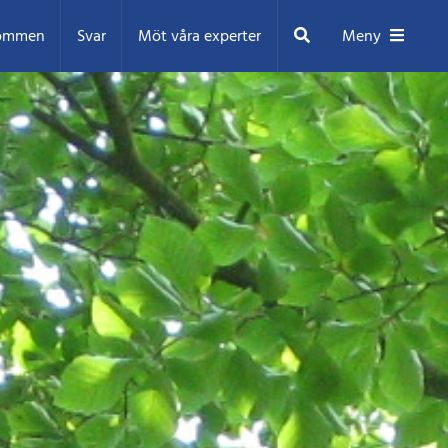
Sök
ommen
Svar
Möt våra experter
Meny