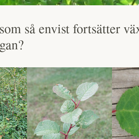
som så envist fortsätter vä
gan?