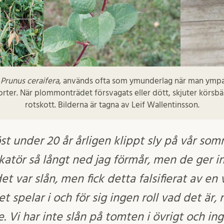
,
Prunus ceraifera
,
används ofta som ymunderlag när man ympar 
rter. När plommonträdet försvagats eller dött, skjuter körs
rotskott. Bilderna är tagna av Leif Wallentinsson.
öst under 20 år årligen klippt sly på vår s
atör så långt ned jag förmår, men de ger int
 det var slån, men fick detta falsifierat av en
 spelar i och för sig ingen roll vad det är, 
e. Vi har inte slån på tomten i övrigt och i