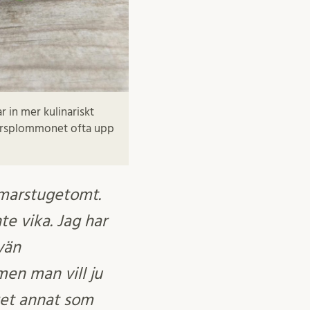
in mer kulinariskt
bärsplommonet ofta upp
ommarstugetomt.
e vika. Jag har
 vän
men man vill ju
nget annat som