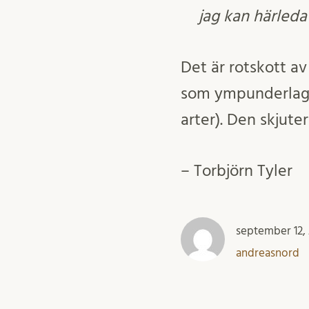
jag kan härleda
Det är rotskott a
som ympunderlag 
arter). Den skjute
– Torbjörn Tyler
september 12,
andreasnord