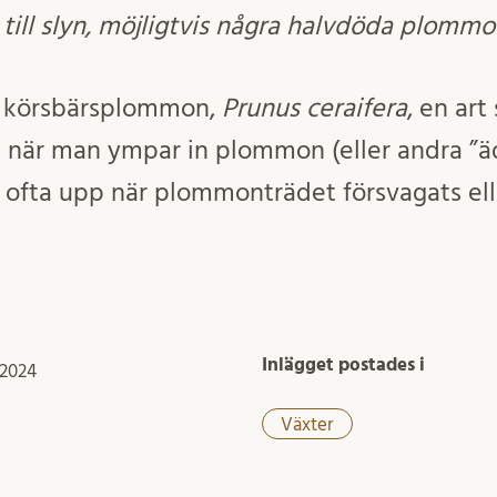
 till slyn, möjligtvis några halvdöda plommo
v körsbärsplommon,
Prunus ceraifera
, en ar
när man ympar in plommon (eller andra ”ä
r ofta upp när plommonträdet försvagats ell
Inlägget postades i
 2024
Växter