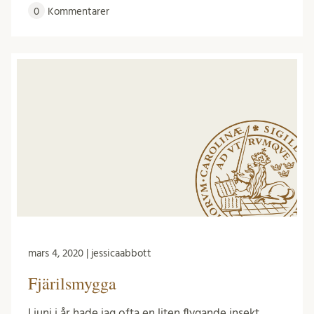
0
Kommentarer
mars 4, 2020 | jessicaabbott
Fjärilsmygga
I juni i år hade jag ofta en liten flygande insekt