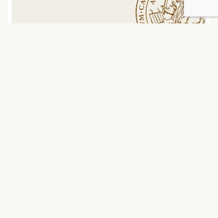
februari 28, 2020 | jessicaabbott
Spindlar på vintern
Jag var på en skogstur utanför Kalix igår och gick
bl.a över en frusen myrmark. Vi har ännu inte fått
så mycket snö, ca …
0
Kommentarer