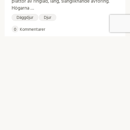
plattor av ringlad, lång, slangliknande avföring.
Högarna …
Däggdjur
Djur
0
Kommentarer
juni 8, 2026 | andreasnord
Vad är det för larv som krälade runt i
odlingsbädden?
Idag hittade jag en pigg larv i jorden i ett
odlingslandskap i Västergötland. Den var tre till
fyra centimeter lång. Kan ni artbestämma den? …
Djur
Insekter
0
Kommentarer