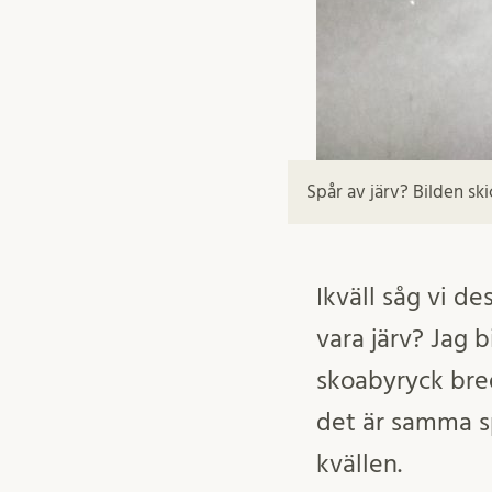
Spår av järv? Bilden sk
Ikväll såg vi de
vara järv? Jag 
skoabyryck bred
det är samma sp
kvällen.