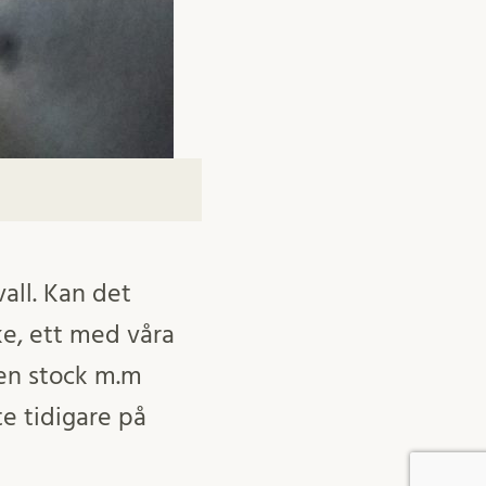
vall. Kan det
ke, ett med våra
å en stock m.m
te tidigare på