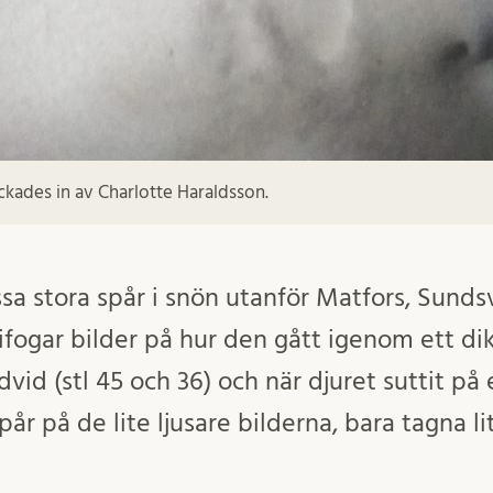
ickades in av Charlotte Haraldsson.
ssa stora spår i snön utanför Matfors, Sunds
bifogar bilder på hur den gått igenom ett di
vid (stl 45 och 36) och när djuret suttit p
år på de lite ljusare bilderna, bara tagna li