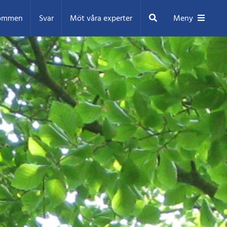
Sök
ommen
Svar
Möt våra experter
Meny