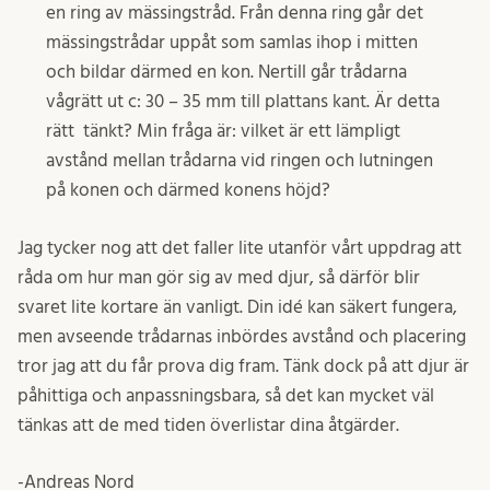
en ring av mässingstråd. Från denna ring går det
mässingstrådar uppåt som samlas ihop i mitten
och bildar därmed en kon. Nertill går trådarna
vågrätt ut c: 30 – 35 mm till plattans kant. Är detta
rätt tänkt? Min fråga är: vilket är ett lämpligt
avstånd mellan trådarna vid ringen och lutningen
på konen och därmed konens höjd?
Jag tycker nog att det faller lite utanför vårt uppdrag att
råda om hur man gör sig av med djur, så därför blir
svaret lite kortare än vanligt. Din idé kan säkert fungera,
men avseende trådarnas inbördes avstånd och placering
tror jag att du får prova dig fram. Tänk dock på att djur är
påhittiga och anpassningsbara, så det kan mycket väl
tänkas att de med tiden överlistar dina åtgärder.
-Andreas Nord