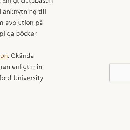
. Enligt databasen
 anknytning till
om evolution på
pliga böcker
ion
. Okända
 men enligt min
xford University
r vardera varje år
kanske runt några
talet artiklar.