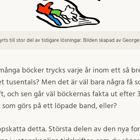
yrts till stor del av tidigare lösningar. Bilden skapad av Georg
många böcker trycks varje år inom ett så b
et tusentals? Men det är väl bara några få
, och sen går väl böckernas fakta ut efter 3 
r som görs på ett löpade band, eller?
uppskatta detta. Största delen av den nya f