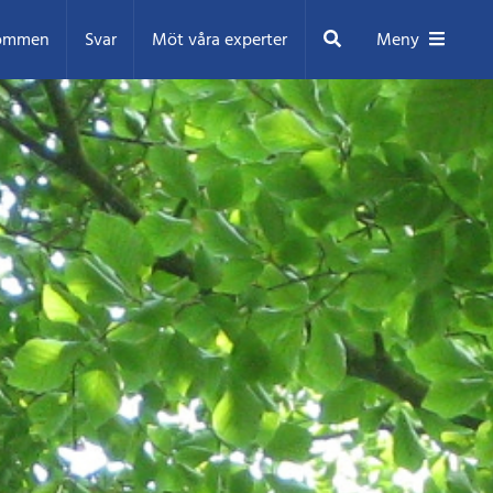
Sök
ommen
Svar
Möt våra experter
Meny