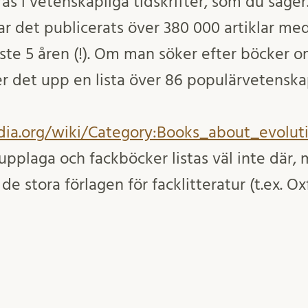
as i vetenskapliga tidskrifter, som du säger
r det publicerats över 380 000 artiklar med
ste 5 åren (!). Om man söker efter böcker 
 det upp en lista över 86 populärvetenska
edia.org/wiki/Category:Books_about_evolut
upplaga och fackböcker listas väl inte där,
de stora förlagen för facklitteratur (t.ex. O
-Blackwell) komma ut med en handfull böcke
olution. Så antalet böcker om året ligger 
 hundratal om året, vilket är långt färre än an