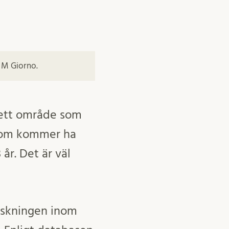
e M Giorno.
rett område som
 som kommer ha
år. Det är väl
orskningen inom