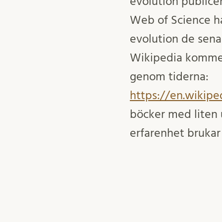
evolution publicer
Web of Science ha
evolution de sena
Wikipedia kommer
genom tiderna:
https://en.wikip
böcker med liten 
erfarenhet brukar 
Press eller Wiley
som handlar om ev
tiotal upp till ett