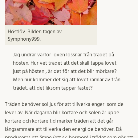
Höstlöv. Bilden tagen av
Symphony999.
Jag undrar varför löven lossnar från trädet på
hösten. Hur vet trädet att det skall tappa lövet
just på hösten , är det för att det blir mörkare?
Men hur kommer det sig att lövet ramlar av från
trädet, att det liksom tappar fästet?
Träden behöver solljus för att tillverka engeri som de
lever av. När dagarna blir kortare och solen är uppe
kortare och kortare tid märker träden att det går
långsammare att tillverka den energi de behöver. Då
produceras ett ämne (ett sk. hormon) i trädet som gör att