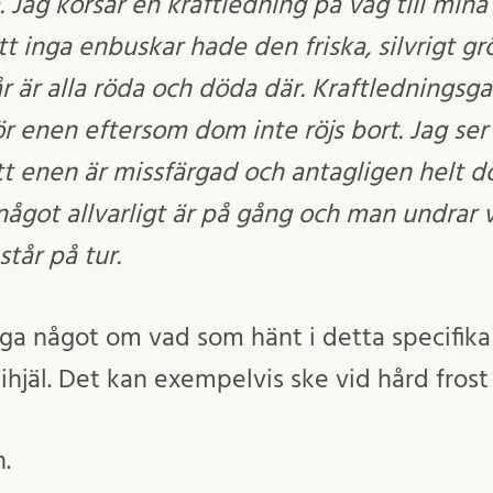
 Jag korsar en kraftledning på väg till mina
t inga enbuskar hade den friska, silvrigt g
 år är alla röda och döda där. Kraftledningsga
r enen eftersom dom inte röjs bort. Jag ser 
tt enen är missfärgad och antagligen helt d
got allvarligt är på gång och man undrar vi
tår på tur.
äga något om vad som hänt i detta specifika
 ihjäl. Det kan exempelvis ske vid hård frost
.