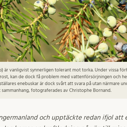
s
) är vanligvist synnerligen tolerant mot torka. Under vissa för
ost, kan de dock få problem med vattenförsörjningen och helt 
tällares enebuskar är dock svårt att svara på utan närmare un
at sammanhang, fotograferades av Christophe Bornand.
Ångermanland och upptäckte redan ifjol att