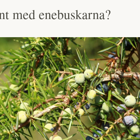
änt med enebuskarna?