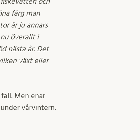
 fiskevatten och
röna färg man
tor är ju annars
nu överallt i
öd nästa år. Det
lken växt eller
 fall. Men enar
 under vårvintern.