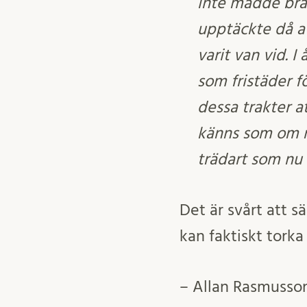
inte mådde bra.
upptäckte då at
varit van vid. I
som fristäder fö
dessa trakter a
känns som om nå
trädart som nu s
Det är svårt att s
kan faktiskt torka
– Allan Rasmusson