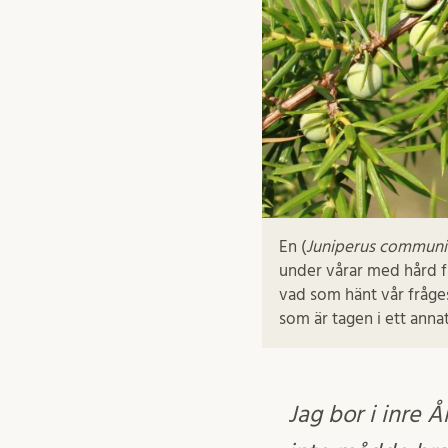
En (
Juniperus communi
under vårar med hård fr
vad som hänt vår fråges
som är tagen i ett ann
Jag bor i inre 