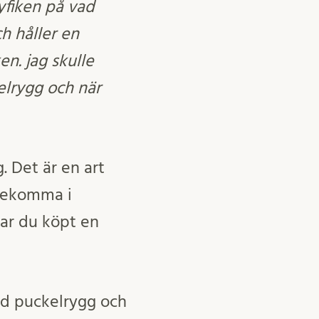
nyfiken på vad
ch håller en
n. jag skulle
elrygg och när
. Det är en art
örekomma i
har du köpt en
med puckelrygg och