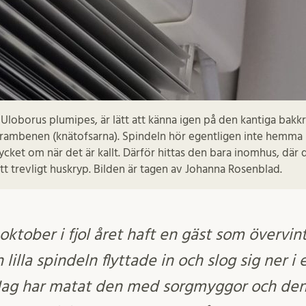
 Uloborus plumipes, är lätt att känna igen på den kantiga bak
frambenen (knätofsarna). Spindeln hör egentligen inte hemma i
ycket om när det är kallt. Därför hittas den bara inomhus, där d
tt trevligt huskryp. Bilden är tagen av Johanna Rosenblad.
 oktober i fjol året haft en gäst som överv
 lilla spindeln flyttade in och slog sig ner i
. Jag har matat den med sorgmyggor och de