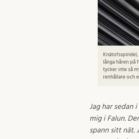
Knätofsspindel,
långa håren på 
tycker inte så m
renhållare och e
Jag har sedan i
mig i Falun. Den
spann sitt nät