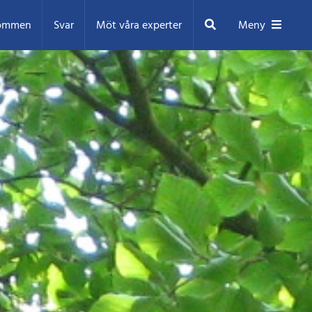
Sök
ommen
Svar
Möt våra experter
Meny