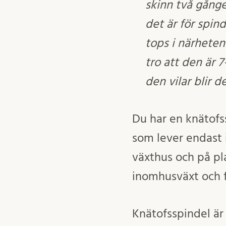
skinn två gånge
det är för spind
tops i närheten
tro att den är 
den vilar blir d
Du har en knätofs
som lever endast 
växthus och på pla
inomhusväxt och f
Knätofsspindel är