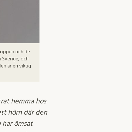
kroppen och de
 Sverige, och
en är en viktig
intrat hemma hos
 ett hörn där den
n har ömsat