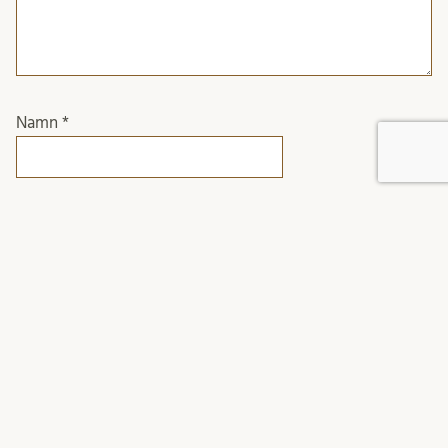
Namn
*
E-postadress
*
Webbplats