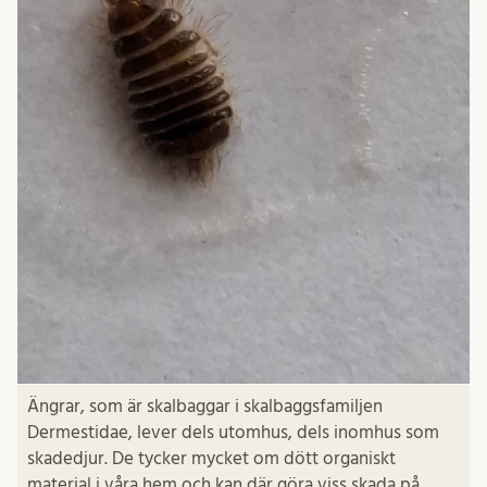
Ängrar, som är skalbaggar i skalbaggsfamiljen
Dermestidae, lever dels utomhus, dels inomhus som
skadedjur. De tycker mycket om dött organiskt
material i våra hem och kan där göra viss skada på