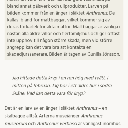
bland annat pälsverk och ullprodukter. Larven på
bilden kommer från en änger i släktet
Anthrenus.
De
kallas ibland för mattbaggar, vilket kommer sig av
deras förkärlek för äkta mattor. Mattbaggar är vanliga i
nästan alla äldre villor och flerfamiljshus och ger oftast
inte upphov till någon större skada, men vid större
angrepp kan det vara bra att kontakta en
skadedjurssanerare. Bilden är tagen av Gunilla Jönsson.
Jag hittade detta kryp i en ren hög med tvätt, i
mitten på februari. Jag bor i ett äldre hus i södra
Skåne. Vad kan detta vara för kryp?
Det är en larv av en änger i släktet
Anthrenus
– en
skalbagge alltså. Arterna museiänger
Anthrenus
museorum
och
Anthrenus verbasci
är vanligast inomhus.