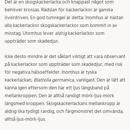
Det är en skogskackerlacka och knappast något som
behöver krossas. Rädslan för kackerlackor är ganska
överdriven. En god tumregel är detta: Inomhus är nästan
alla kackerlackor skogskackerlackor som kommit in av
misstag. Utomhus lever
aldrig
kackerlackor som
uppträder som skadedjur.
Icke desto mindre är det såklart viktigt att vara observant
på kackerlackor som uppträder som skadedjur, med risk
för negativa hälsoeffekter. Inomhus är tyska
kackerlackan,
Blattella germanica
, vanligast. Den är lätt att
känna igen eftersom den har ett ljus längsband på
mellankroppen. Den är alltså randigt mörk-ljus-mörk
längsmed kroppen. Skogskackerlackans mellankropp är
aldrig lika tydligt randig, och färgmönstret det omvända,
alltså ljus-mörk-ljus.