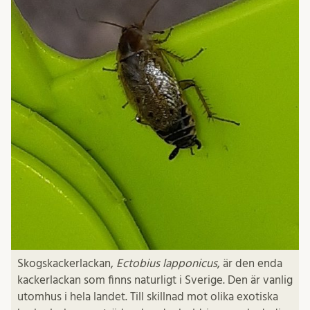
Skogskackerlackan,
Ectobius lapponicus
, är den enda
kackerlackan som finns naturligt i Sverige. Den är vanlig
utomhus i hela landet. Till skillnad mot olika exotiska