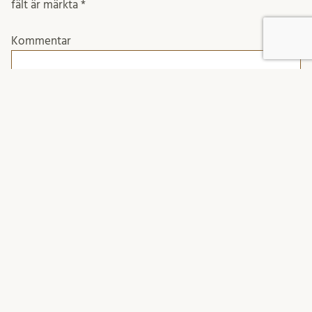
fält är märkta
*
Kommentar
Namn
*
E-postadress
*
Webbplats