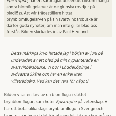
Epistrophe
) har ett särpräglat utseende. Liksom många
andra blomflugelarver är de glupska rovdjur på
bladlöss. Att vår frågeställare hittat
brynblomflugelarven på sin svartvinbärsbuske är
därför goda nyheter, om man inte gillar bladlöss
förstås. Bilden skickades in av Paul Hedlund.
Detta märkliga kryp hittade jag i början av juni på
undersidan av ett blad på min nyplanterade en
svartvinbärsbuske. Vi bor i Löddeköpinge i
sydvästra Skåne och har en enkel liten
villaträdgård. Vad kan det vara för något?
Bilden visar en larv av en blomfluga i släktet
brynblomflugor, som heter
Epistrophe
på vetenskap. Vi
har ett tiotal olika slags brynblomflugor i Sverige och
larverna har typiskt det här utseendet. Liksom hos många