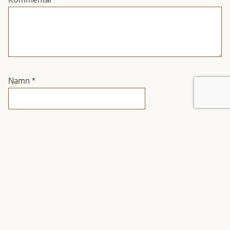
Namn
*
E-postadress
*
Webbplats