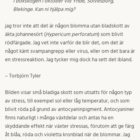
i bokskogen i oktober vid Ynde, Sölvesborg,
Blekinge. Kan ni hjälpa mig?
jag tror inte att det är någon blomma utan bladskott av
äkta johannesört (
Hypericum perforatum
) som blivit
rödfärgade. Jag vet inte varför de blir det, om det är
något känt svampangrepp eller virus, eller om det bara är
en stressreaktion. Jag tycker mig dock ha sett det ibland.
– Torbjörn Tyler
Bilden visar små bladiga skott som utsatts för någon typ
av stress, till exempel sol eller låg temperatur, och som
blivit röda på grund av antocyaninpigment. Antocyaniner
finns naturligt i många växtdelar och antas ha en
skyddande effekt när växter stressas, förutom att ge färg
åt blåa, röda och violetta kronblad när de blommar. Jag