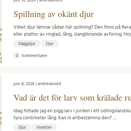
juni 10, 2026 | andreasnord
Spillning av okänt djur
Vilket djur lämnar sådan här spillning? Den finns på fler
eller plattor av ringlad, lång, slangliknande avföring. H
Däggdjur
Djur
0
Kommentarer
juni 8, 2026 | andreasnord
Vad är det för larv som krälade r
Idag hittade jag en pigg larv i jorden i ett odlingslandska
fyra centimeter lång. Kan ni artbestämma den? …
Djur
Insekter