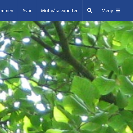
Sök
ommen
Svar
Möt våra experter
Meny