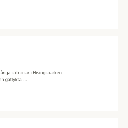
långa sötnosar i Hisingsparken,
en gatlykta. …